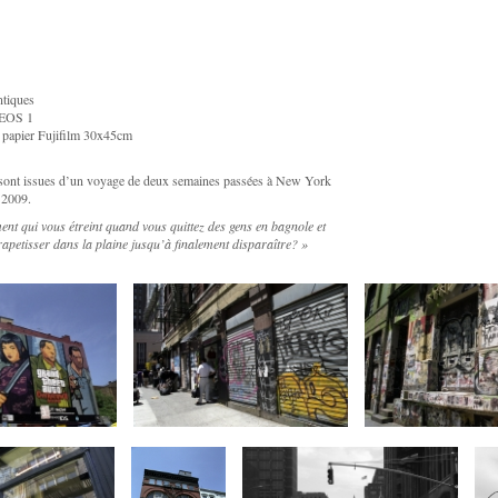
ntiques
 EOS 1
 papier Fujifilm 30x45cm
sont issues d’un voyage de deux semaines passées à New York
 2009.
ment qui vous étreint quand vous quittez des gens en bagnole et
rapetisser dans la plaine jusqu’à finalement disparaître? »