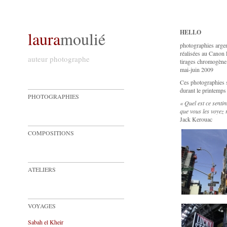
laura
moulié
HELLO
photographies arge
réalisées au Canon
auteur photographe
tirages chromogène
mai-juin 2009
Ces photographies 
durant le printemps
PHOTOGRAPHIES
« Quel est ce senti
que vous les voyez 
Jack Kerouac
COMPOSITIONS
ATELIERS
VOYAGES
Sabah el Kheir