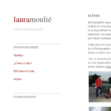
laura
moulié
SCÈNES
photographies argen
rollfilm 6x 9cm ti
auteur photographe
et au Hasselblad 6
imprimées sur papie
par l'atelier techniqu
Cette série est issu
PHOTOGRAPHIES
de la Photographie 
décors et mises en s
Tazekka
"Là, se trouvent p
les lois implacable
¿Cómo se dice?
Denis Diderot,
Par
Elf Leïla wé Leïla
Scènes
COMPOSITIONS