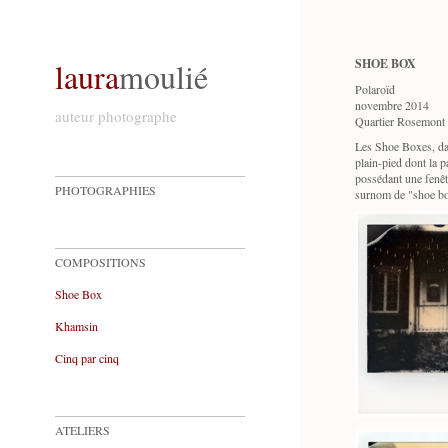
laura
moulié
SHOE BOX
Polaroïd
novembre 2014
auteur photographe
Quartier Rosemont 
Les Shoe Boxes, dan
plain-pied dont la p
possédant une fenêt
PHOTOGRAPHIES
surnom de "shoe b
COMPOSITIONS
Shoe Box
Khamsin
Cinq par cinq
ATELIERS